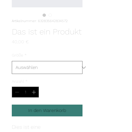
Artikelnummer: 632835642834572
Das ist ein Produkt
Preis
40,00 €
Größe
*
Anzahl
*
In den Warenkorb
Dies ist eine 